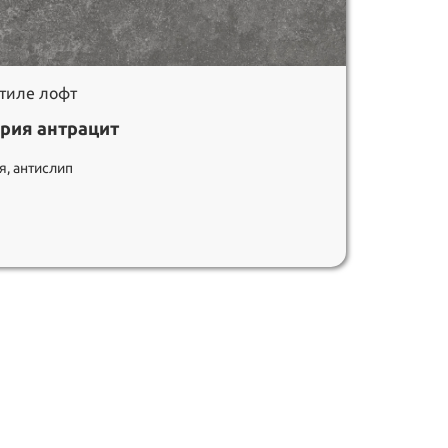
стиле лофт
рия антрацит
я, антислип