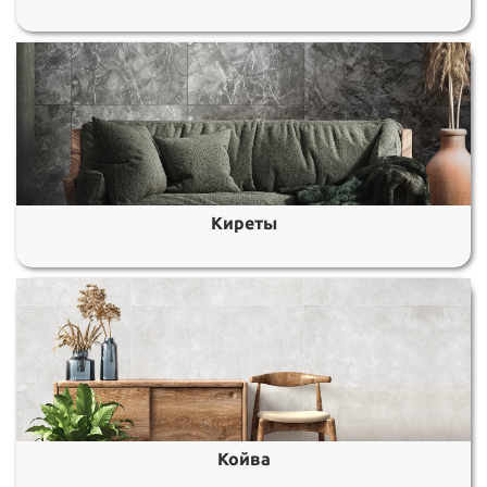
Киреты
Койва