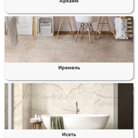
Аркаим
Иремель
Исеть