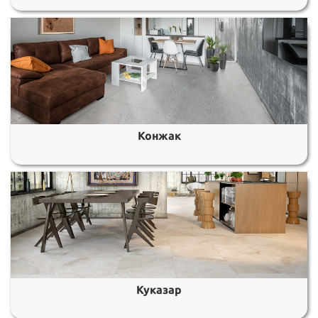
Конжак
Куказар