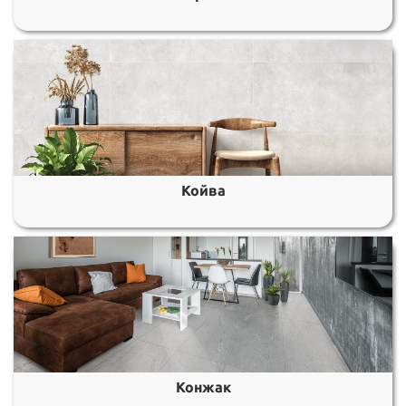
Койва
Конжак