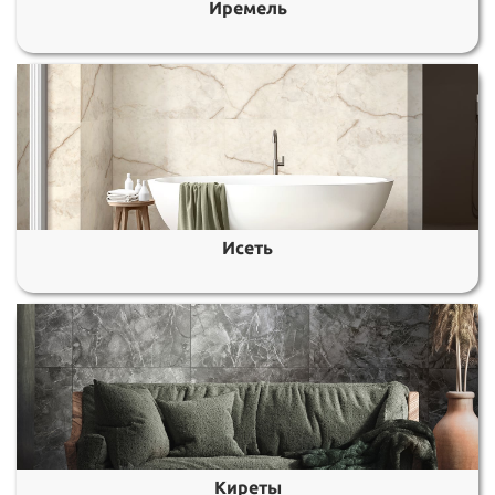
Иремель
Исеть
Киреты