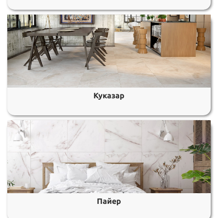
Куказар
Пайер