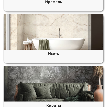
Иремель
Исеть
Киреты