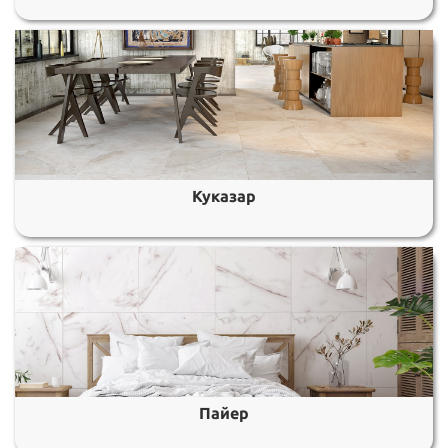
Куказар
Пайер