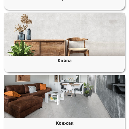
Койва
Конжак