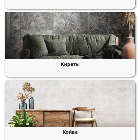
Киреты
Койва