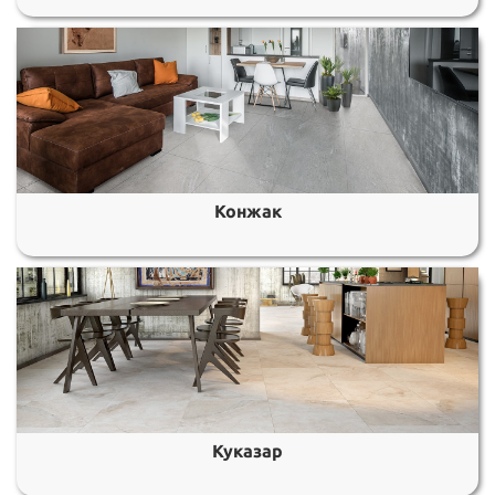
Конжак
Куказар