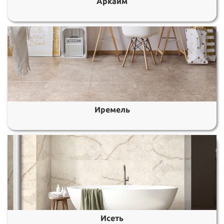
Аркаим
Иремель
Исеть