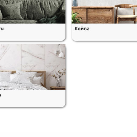
ты
Койва
р