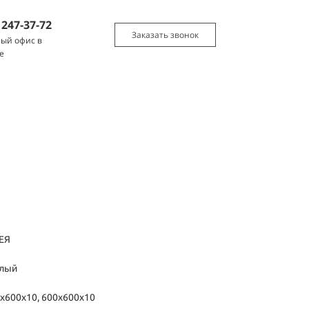
)
247-37-72
Заказать звонок
ый офис в
е
ЕЯ
елый
х600х10, 600х600х10