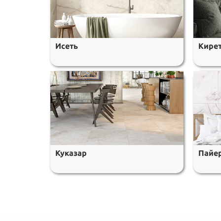
Исеть
Кире
Куказар
Пайе