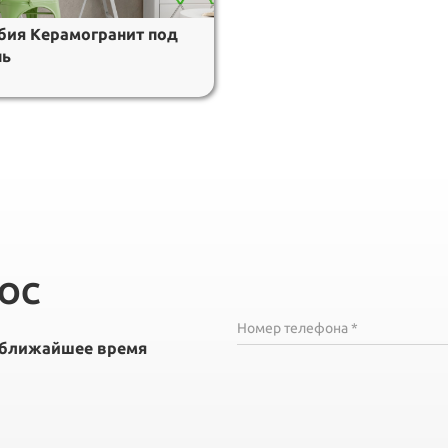
бия Керамогранит под
нь
РОС
Номер телефона *
в ближайшее время