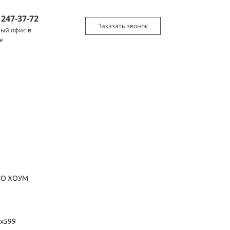
)
247-37-72
Заказать звонок
ый офис в
е
ГО ХОУМ
0х599