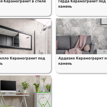
я Керамогранит в стиле
Герда Керамогранит под
камень
илло Керамогранит под
Ардезио Керамограрит 
нь
камень