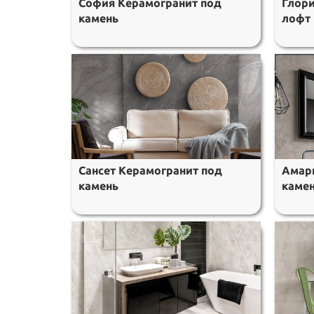
София Керамогранит под
Глори
камень
лофт
Сансет Керамогранит под
Амар
камень
каме