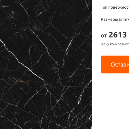
Тип поверхнос
Размеры плит
2613
от
Цену конкретног
Остави